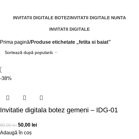
Categories
INVITATII DIGITALE BOTEZ
INVITATII DIGITALE NUNTA
174 Products
18 Products
INVITATII DIGITALE
0 Products
Prima pagină
Produse etichetate „fetita si baiat”
-38%
Invitatie digitala botez gemeni – IDG-01
50,00
lei
80,00
lei
Adaugă în coș