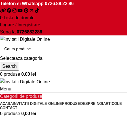
Telefon si Whatsapp
0726.88.22.86
0
Lista de dorinte
Logare / Inregistrare
Suna la
0726882286
Selecteaza categoria
Search
0
produse
0,00
lei
Menu
Categorii de produse
ACASA
INVITATII DIGITALE ONLINE
PRODUSE
DESPRE NOI
ARTICOLE
CONTACT
0
produse
0,00
lei
fetita si baiat