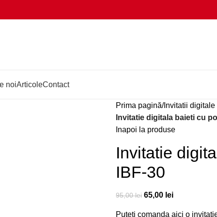
e noi
Articole
Contact
Prima pagină
Invitatii digital
Invitatie digitala baieti cu 
Inapoi la produse
Invitatie digi
IBF-30
65,00
lei
95,00
lei
Puteti comanda aici o invitatie