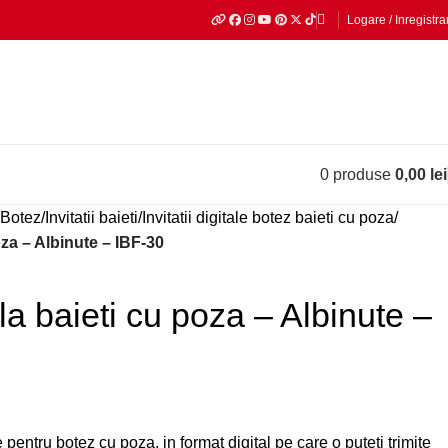
Logare / Inregistra
0
produse
0,00
lei
e Botez
Invitatii baieti
Invitatii digitale botez baieti cu poza
poza – Albinute – IBF-30
tala baieti cu poza – Albinute –
 pentru botez cu poza, in format digital pe care o puteti trimite