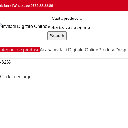
elefon si Whatsapp
0726.88.22.86
Selecteaza categoria
Search
ategorii de produse
Acasa
Invitatii Digitale Online
Produse
Despr
-32%
Click to enlarge