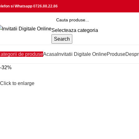
elefon si Whatsapp
0726.88.22.86
Selecteaza categoria
Search
ategorii de produse
Acasa
Invitatii Digitale Online
Produse
Despr
-32%
Click to enlarge