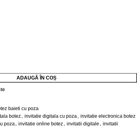
ADAUGĂ ÎN COȘ
nte
botez baieti cu poza
itala botez
,
invitatie digitala cu poza
,
invitatie electronica botez
 cu poza
,
invitatie online botez
,
invitatii digitale
,
invitatii