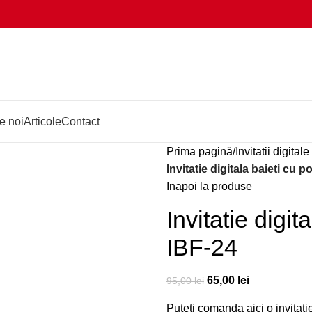
e noi
Articole
Contact
Prima pagină
Invitatii digital
Invitatie digitala baieti cu p
Inapoi la produse
Invitatie digit
IBF-24
65,00
lei
95,00
lei
Puteti comanda aici o invitatie