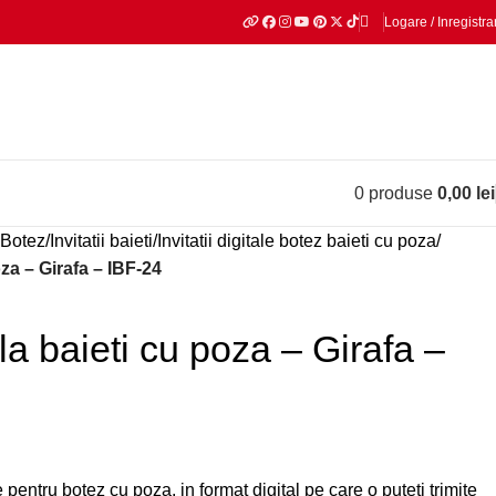
Logare / Inregistra
0
produse
0,00
lei
e Botez
Invitatii baieti
Invitatii digitale botez baieti cu poza
oza – Girafa – IBF-24
ala baieti cu poza – Girafa –
 pentru botez cu poza, in format digital pe care o puteti trimite