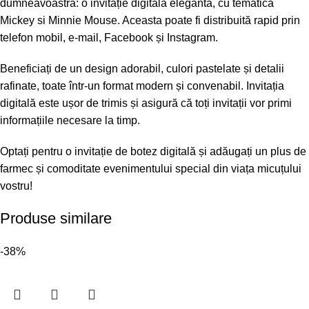
dumneavoastră: o invitație digitală elegantă, cu tematica
Mickey si Minnie Mouse. Aceasta poate fi distribuită rapid prin
telefon mobil, e-mail, Facebook și Instagram.
Beneficiați de un design adorabil, culori pastelate și detalii
rafinate, toate într-un format modern și convenabil. Invitația
digitală este ușor de trimis și asigură că toți invitații vor primi
informațiile necesare la timp.
Optați pentru o invitație de botez digitală și adăugați un plus de
farmec și comoditate evenimentului special din viața micuțului
vostru!
Produse similare
-38%