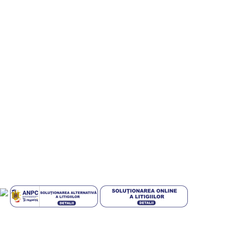
Digitalizare si implementare servicii AI – Inteligenta Artificiala pt
IMM-uri
Informatii utile
Termeni si conditii
Politica de confidentialitate
Politica de livrare si retur
Politică cookie-uri (UE)
GDPR
ANPC
Plati sigur prin MobilPay
Design with 💕 by
AIDEV AGENCY
2024.