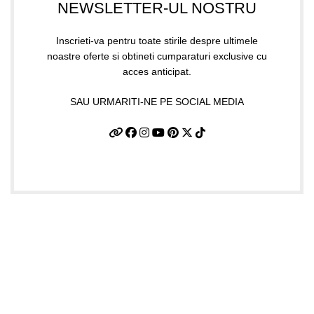
NEWSLETTER-UL NOSTRU
Inscrieti-va pentru toate stirile despre ultimele
noastre oferte si obtineti cumparaturi exclusive cu
acces anticipat.
SAU URMARITI-NE PE SOCIAL MEDIA
Date firma
GIFTART SHOP SRL
CUI
: 44645556
REG
: J40/12842/2021
Str. Argentina, nr.25
Sector 1, Bucuresti