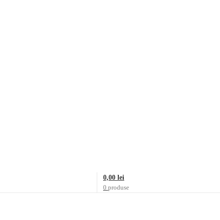
0,00
lei
0
produse