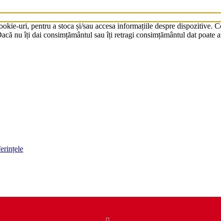
cookie-uri, pentru a stoca și/sau accesa informațiile despre dispozitive.
că nu îți dai consimțământul sau îți retragi consimțământul dat poate av
erințele