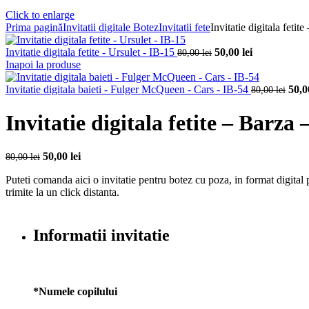
Click to enlarge
Prima pagină
Invitatii digitale Botez
Invitatii fete
Invitatie digitala fetit
Prețul
Prețul
Invitatie digitala fetite - Ursulet - IB-15
50,00
lei
80,00
lei
inițial
curent
Inapoi la produse
a
este:
fost:
50,00 lei.
Prețu
Invitatie digitala baieti - Fulger McQueen - Cars - IB-54
50,
80,00
lei
80,00 lei.
iniția
a
Invitatie digitala fetite – Barza 
fost:
80,00
Prețul
Prețul
50,00
lei
80,00
lei
inițial
curent
Puteti comanda aici o invitatie pentru botez cu poza, in format digital 
a
este:
trimite la un click distanta.
fost:
50,00 lei.
80,00 lei.
Informatii invitatie
*
Numele copilului