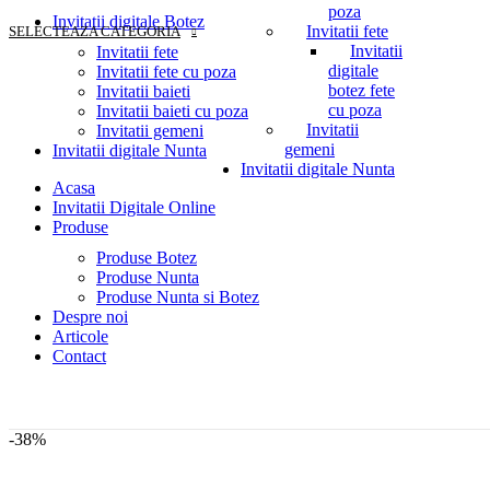
poza
Invitatii digitale Botez
Invitatii fete
SELECTEAZA CATEGORIA
Invitatii
Invitatii fete
digitale
Invitatii fete cu poza
botez fete
Invitatii baieti
cu poza
Invitatii baieti cu poza
Invitatii
Invitatii gemeni
gemeni
Invitatii digitale Nunta
Invitatii digitale Nunta
Acasa
Invitatii Digitale Online
Produse
Produse Botez
Produse Nunta
Produse Nunta si Botez
Despre noi
Articole
Contact
-38%