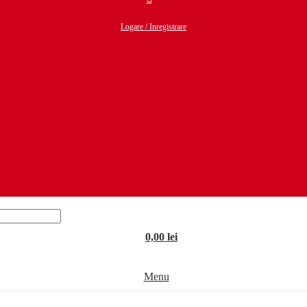
Logare / Inregistrare
0,00
lei
Menu