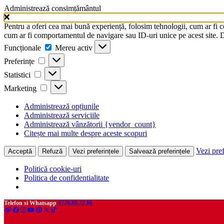
Administrează consimțământul
Pentru a oferi cea mai bună experiență, folosim tehnologii, cum ar fi 
cum ar fi comportamentul de navigare sau ID-uri unice pe acest site. Da
Funcționale
Funcționale
Mereu activ
Preferințe
Preferințe
Statistici
Statistici
Marketing
Marketing
Administrează opțiunile
Administrează serviciile
Administrează vânzătorii {vendor_count}
Citește mai multe despre aceste scopuri
Vezi pref
Acceptă
Refuză
Vezi preferințele
Salvează preferințele
Politică cookie-uri
Politica de confidentialitate
Telefon si Whatsapp
0726.88.22.86