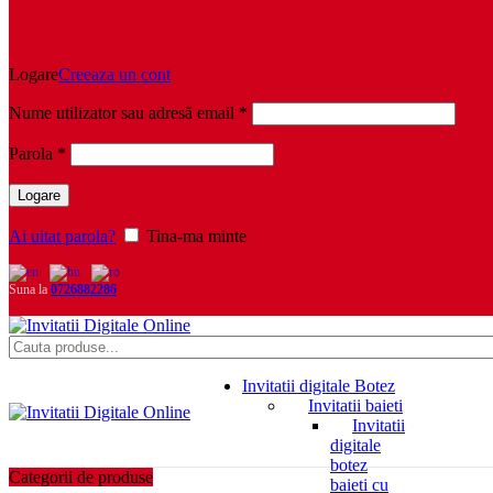
Logare
Creeaza un cont
Obligatoriu
Nume utilizator sau adresă email
*
Obligatoriu
Parola
*
Logare
Ai uitat parola?
Tina-ma minte
Suna la
0726882286
Invitatii digitale Botez
Invitatii baieti
Invitatii
digitale
botez
Categorii de produse
baieti cu