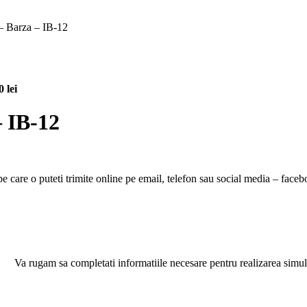
e – Barza – IB-12
l
Prețul
00
lei
l
curent
este:
– IB-12
50,00 lei.
 lei.
pe care o puteti trimite online pe email, telefon sau social media – faceb
Va rugam sa completati informatiile necesare pentru realizarea simul