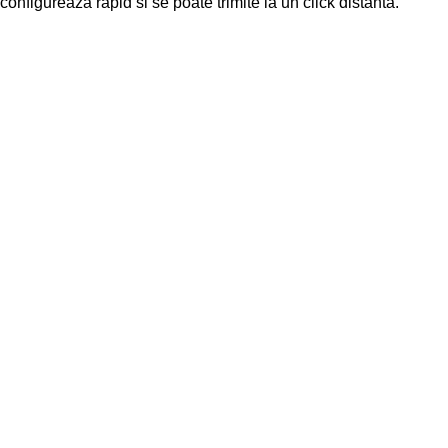
configureaza rapid si se poate trimite la un click distanta.