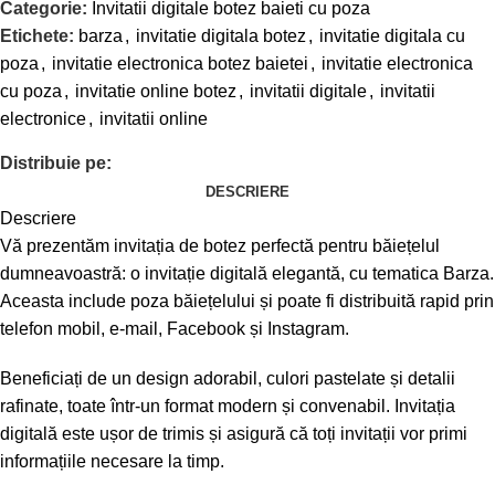
Categorie:
Invitatii digitale botez baieti cu poza
Etichete:
barza
,
invitatie digitala botez
,
invitatie digitala cu
poza
,
invitatie electronica botez baietei
,
invitatie electronica
cu poza
,
invitatie online botez
,
invitatii digitale
,
invitatii
electronice
,
invitatii online
Distribuie pe:
DESCRIERE
Descriere
Vă prezentăm invitația de botez perfectă pentru băiețelul
dumneavoastră: o invitație digitală elegantă, cu tematica Barza.
Aceasta include poza băiețelului și poate fi distribuită rapid prin
telefon mobil, e-mail, Facebook și Instagram.
Beneficiați de un design adorabil, culori pastelate și detalii
rafinate, toate într-un format modern și convenabil. Invitația
digitală este ușor de trimis și asigură că toți invitații vor primi
informațiile necesare la timp.