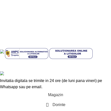
Politica de confidentialitate
Politica de livrare si retur
Politică cookie-uri (UE)
GDPR
ANPC
Plati sigur prin MobilPay
Design with 💕 by
AIDEV AGENCY
2024.
Invitatia digitala se trimite in 24 ore (de luni pana vineri) pe
Whatsapp sau pe email.
Magazin
Dorinte