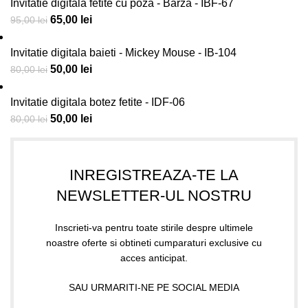
Invitatie digitala fetite cu poza - Barza - IBF-67
65,00
lei
95,00
lei
Invitatie digitala baieti - Mickey Mouse - IB-104
50,00
lei
80,00
lei
Invitatie digitala botez fetite - IDF-06
50,00
lei
80,00
lei
INREGISTREAZA-TE LA
NEWSLETTER-UL NOSTRU
Inscrieti-va pentru toate stirile despre ultimele
noastre oferte si obtineti cumparaturi exclusive cu
acces anticipat.
SAU URMARITI-NE PE SOCIAL MEDIA