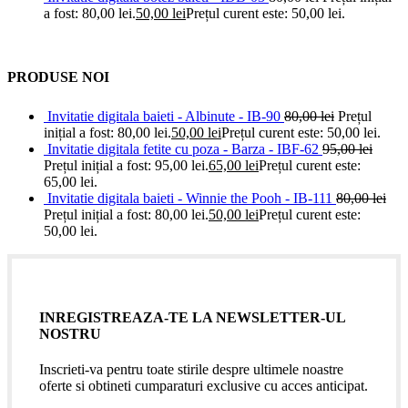
a fost: 80,00 lei.
50,00
lei
Prețul curent este: 50,00 lei.
PRODUSE NOI
Invitatie digitala baieti - Albinute - IB-90
80,00
lei
Prețul
inițial a fost: 80,00 lei.
50,00
lei
Prețul curent este: 50,00 lei.
Invitatie digitala fetite cu poza - Barza - IBF-62
95,00
lei
Prețul inițial a fost: 95,00 lei.
65,00
lei
Prețul curent este:
65,00 lei.
Invitatie digitala baieti - Winnie the Pooh - IB-111
80,00
lei
Prețul inițial a fost: 80,00 lei.
50,00
lei
Prețul curent este:
50,00 lei.
INREGISTREAZA-TE LA NEWSLETTER-UL
NOSTRU
Inscrieti-va pentru toate stirile despre ultimele noastre
oferte si obtineti cumparaturi exclusive cu acces anticipat.