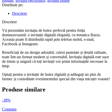
digitale
,
invitatii electronice
,
invitatii online
Distribuie pe:
Descriere
Descriere
Vă prezentăm invitația de botez perfectă pentru fetița
dumneavoastră: o invitație digitală elegantă, cu tematica Barza.
Aceasta poate fi distribuită rapid prin telefon mobil, e-mail,
Facebook și Instagram.
Beneficiați de un design adorabil, culori pastelate și detalii rafinate,
toate într-un format modern și convenabil. Invitația digitală este ușor
de trimis și asigură că toți invitații vor primi informațiile necesare la
timp.
Optați pentru o invitație de botez digitală și adăugați un plus de
farmec și comoditate evenimentului special din viața micuței voastre!
Produse similare
-38%
Compara