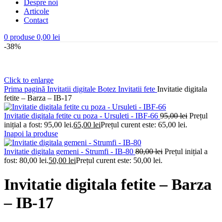
Despre noi
Articole
Contact
0
produse
0,00
lei
-38%
Click to enlarge
Prima pagină
Invitatii digitale Botez
Invitatii fete
Invitatie digitala
fetite – Barza – IB-17
Invitatie digitala fetite cu poza - Ursuleti - IBF-66
95,00
lei
Prețul
inițial a fost: 95,00 lei.
65,00
lei
Prețul curent este: 65,00 lei.
Inapoi la produse
Invitatie digitala gemeni - Strumfi - IB-80
80,00
lei
Prețul inițial a
fost: 80,00 lei.
50,00
lei
Prețul curent este: 50,00 lei.
Invitatie digitala fetite – Barza
– IB-17