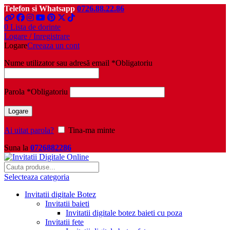
Telefon si Whatsapp
0726.88.22.86
0
Lista de dorinte
Logare / Inregistrare
Logare
Creeaza un cont
Nume utilizator sau adresă email
*
Obligatoriu
Parola
*
Obligatoriu
Logare
Ai uitat parola?
Tina-ma minte
Suna la
0726882286
Selecteaza categoria
Invitatii digitale Botez
Invitatii baieti
Invitatii digitale botez baieti cu poza
Invitatii fete