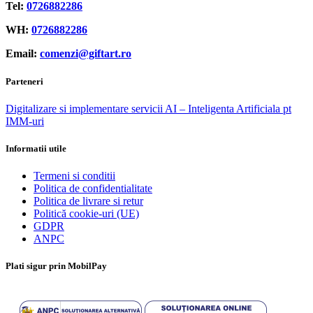
Tel:
0726882286
WH:
0726882286
Email:
comenzi@giftart.ro
Parteneri
Digitalizare si implementare servicii AI – Inteligenta Artificiala pt
IMM-uri
Informatii utile
Termeni si conditii
Politica de confidentialitate
Politica de livrare si retur
Politică cookie-uri (UE)
GDPR
ANPC
Plati sigur prin MobilPay