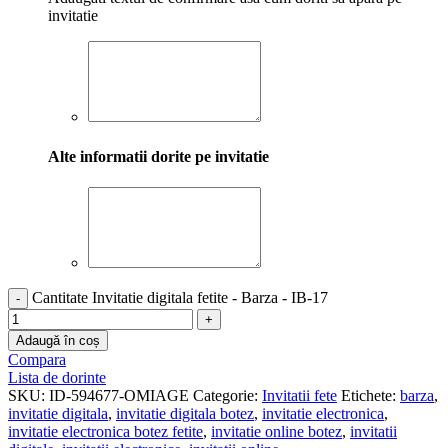
invitatie
Alte informatii dorite pe invitatie
Cantitate Invitatie digitala fetite - Barza - IB-17
Adaugă în coș
Compara
Lista de dorinte
SKU:
ID-594677-OMIAGE
Categorie:
Invitatii fete
Etichete:
barza
,
invitatie digitala
,
invitatie digitala botez
,
invitatie electronica
,
invitatie electronica botez fetite
,
invitatie online botez
,
invitatii