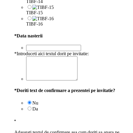
TIBF-14
TIBF-15
TIBF-16
*
Data nasterii
*
Introduceti aici textul dorit pe invitatie:
*
Doriti text de confirmare a prezentei pe invitatie?
Nu
Da
*
Adaugati textul de confirmare asa cum doriti sa apara pe