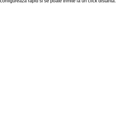
configureaza rapid si se poate trimite la un click distanta.