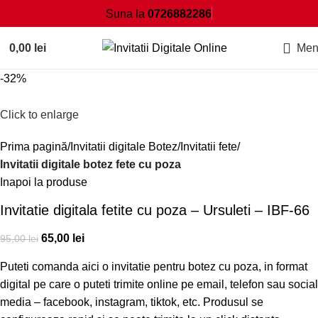
Suna la
0726882286
0,00
lei
Men
-32%
Click to enlarge
Prima pagină
Invitatii digitale Botez
Invitatii fete
Invitatii digitale botez fete cu poza
Inapoi la produse
Invitatie digitala fetite cu poza – Ursuleti – IBF-66
65,00
lei
95,00
lei
Puteti comanda aici o invitatie pentru botez cu poza, in format
digital pe care o puteti trimite online pe email, telefon sau social
media – facebook, instagram, tiktok, etc. Produsul se