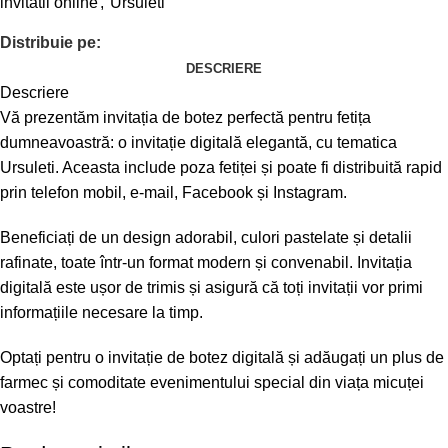
invitatii online
,
Ursuleti
Distribuie pe:
DESCRIERE
Descriere
Vă prezentăm invitația de botez perfectă pentru fetița
dumneavoastră: o invitație digitală elegantă, cu tematica
Ursuleti. Aceasta include poza fetiței și poate fi distribuită rapid
prin telefon mobil, e-mail, Facebook și Instagram.
Beneficiați de un design adorabil, culori pastelate și detalii
rafinate, toate într-un format modern și convenabil. Invitația
digitală este ușor de trimis și asigură că toți invitații vor primi
informațiile necesare la timp.
Optați pentru o invitație de botez digitală și adăugați un plus de
farmec și comoditate evenimentului special din viața micuței
voastre!