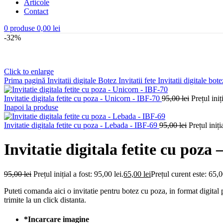
Articole
Contact
0
produse
0,00
lei
-32%
Click to enlarge
Prima pagină
Invitatii digitale Botez
Invitatii fete
Invitatii digitale bot
Invitatie digitala fetite cu poza - Unicorn - IBF-70
95,00
lei
Prețul iniț
Inapoi la produse
Invitatie digitala fetite cu poza - Lebada - IBF-69
95,00
lei
Prețul iniți
Invitatie digitala fetite cu poza
95,00
lei
Prețul inițial a fost: 95,00 lei.
65,00
lei
Prețul curent este: 65,0
Puteti comanda aici o invitatie pentru botez cu poza, in format digital 
trimite la un click distanta.
*
Incarcare imagine