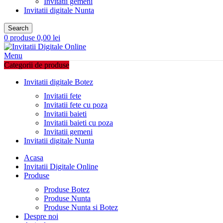
Invitatii gemeni
Invitatii digitale Nunta
Search
0
produse
0,00
lei
Menu
Categorii de produse
Invitatii digitale Botez
Invitatii fete
Invitatii fete cu poza
Invitatii baieti
Invitatii baieti cu poza
Invitatii gemeni
Invitatii digitale Nunta
Acasa
Invitatii Digitale Online
Produse
Produse Botez
Produse Nunta
Produse Nunta si Botez
Despre noi