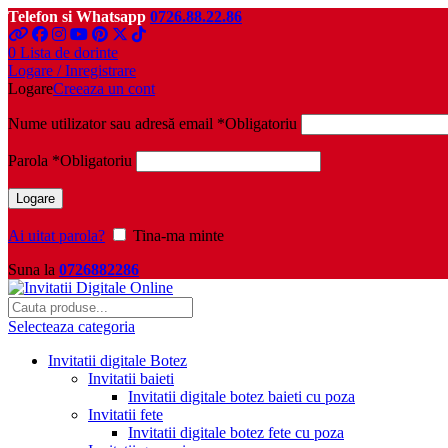
Telefon si Whatsapp
0726.88.22.86
0
Lista de dorinte
Logare / Inregistrare
Logare
Creeaza un cont
Nume utilizator sau adresă email
*
Obligatoriu
Parola
*
Obligatoriu
Logare
Ai uitat parola?
Tina-ma minte
Suna la
0726882286
Selecteaza categoria
Invitatii digitale Botez
Invitatii baieti
Invitatii digitale botez baieti cu poza
Invitatii fete
Invitatii digitale botez fete cu poza