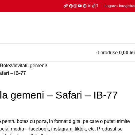
Logare / Inregistra
0
produse
0,00
lei
e Botez
Invitatii gemeni
afari – IB-77
tala gemeni – Safari – IB-77
 pentru botez cu poza, in format digital pe care o puteti trimite
ocial media – facebook, instagram, tiktok, etc. Produsul se