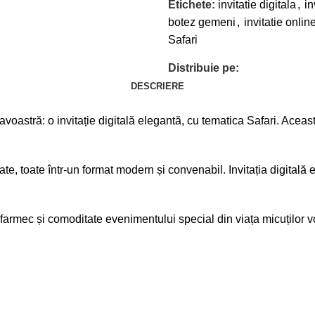
Etichete:
invitatie digitala
,
in
botez gemeni
,
invitatie onlin
Safari
Distribuie pe:
DESCRIERE
astră: o invitație digitală elegantă, cu tematica Safari. Aceasta
te, toate într-un format modern și convenabil. Invitația digitală est
 farmec și comoditate evenimentului special din viața micuților vo