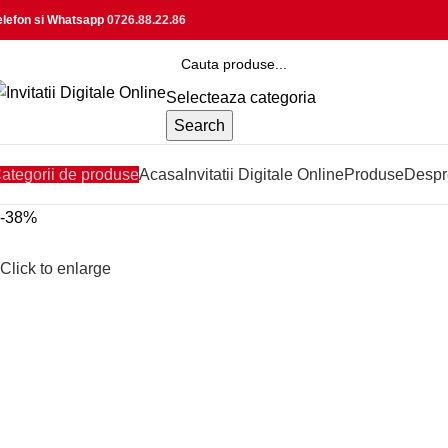
elefon si Whatsapp
0726.88.22.86
Selecteaza categoria
Search
ategorii de produse
Acasa
Invitatii Digitale Online
Produse
Despr
-38%
Click to enlarge