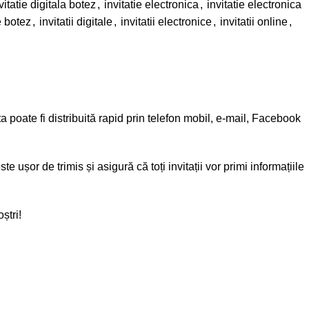
vitatie digitala botez
,
invitatie electronica
,
invitatie electronica
e botez
,
invitatii digitale
,
invitatii electronice
,
invitatii online
,
 poate fi distribuită rapid prin telefon mobil, e-mail, Facebook
e ușor de trimis și asigură că toți invitații vor primi informațiile
ștri!