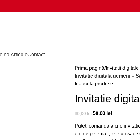
e noi
Articole
Contact
Prima pagină
Invitatii digital
Invitatie digitala gemeni – S
Inapoi la produse
Invitatie digi
50,00
lei
80,00
lei
Puteti comanda aici o invitatie
online pe email, telefon sau s